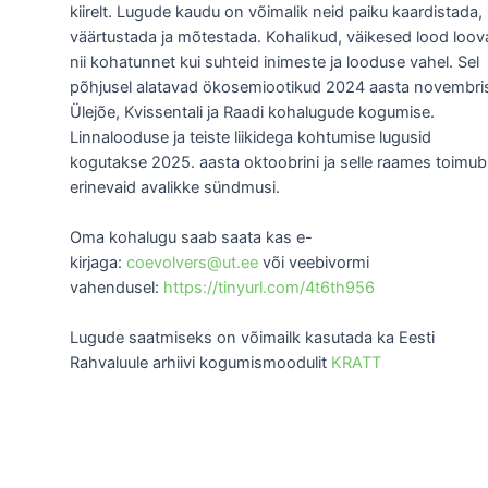
kiirelt. Lugude kaudu on võimalik neid paiku kaardistada,
väärtustada ja mõtestada. Kohalikud, väikesed lood loo
nii kohatunnet kui suhteid inimeste ja looduse vahel. Sel
põhjusel alatavad ökosemiootikud 2024 aasta novembri
Ülejõe, Kvissentali ja Raadi kohalugude kogumise.
Linnalooduse ja teiste liikidega kohtumise lugusid
kogutakse 2025. aasta oktoobrini ja selle raames toimub
erinevaid avalikke sündmusi.
Oma kohalugu saab saata kas e-
kirjaga:
coevolvers@ut.ee
või veebivormi
vahendusel:
https://tinyurl.com/4t6th956
Lugude saatmiseks on võimailk kasutada ka Eesti
Rahvaluule arhiivi kogumismoodulit
KRATT