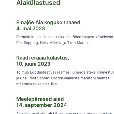
Aiakülastused
Emajõe Aia kogukonnaaed,
4. mai 2023
Permakultuurist ja aia elurikkuse tähendustest kõnelevad
Rea Sepping, Nelly Mäekivi ja Timo Maran.
Raadi eraaia külastus,
10. juuni 2023
Toimub Loodusfestivali raames, juhendajateks Kalevi Kull
ja Ene-Reet Soovik. Loodusvaatluste maratoni raames
määratakse ka aias liike.
Meelepärased aiad
14. september 2024
Aiakülastusel pöörati tähelepanu erinevatele aistingutele: