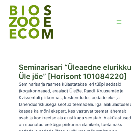
Skip
to
content
Main
Men
Seminarisari “Üleaedne elurikk
Üle jõe” [Horisont 101084220]
Seminarisarja raames külastatakse eri tüüpi aedasid
(kogukonnaaed, eraaiad) Ülejõe, Raadi-Kruusamäe ja
Kvissentali piirkonnas, keskendudes aedade elu- ja
tähendusrikkusega seotud teemadele. Igal aiakülastusel
kaasas ka mõni ekspert, kes vastavat teemat lähemalt
avab ja konkreetse aia elustikuga seostab. Aiakülastused
on suunatud eelkõige piirkonna elanikele, toetamaks