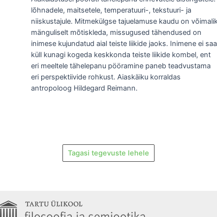
lõhnadele, maitsetele, temperatuuri-, tekstuuri- ja
niiskustajule. Mitmekülgse tajuelamuse kaudu on võimali
mänguliselt mõtiskleda, missugused tähendused on
inimese kujundatud aial teiste liikide jaoks. Inimene ei saa
küll kunagi kogeda keskkonda teiste liikide kombel, ent
eri meeltele tähelepanu pööramine paneb teadvustama
eri perspektiivide rohkust. Aiaskäiku korraldas
antropoloog Hildegard Reimann.
Tagasi tegevuste lehele