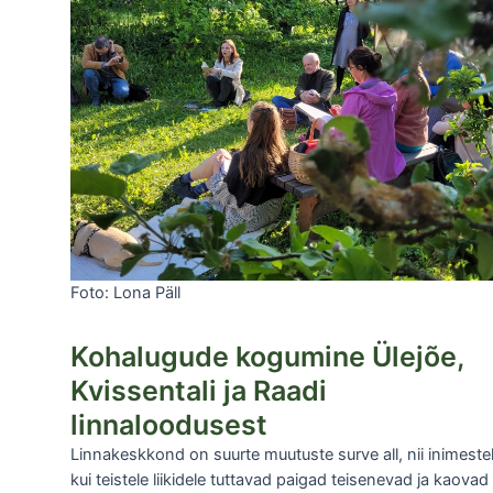
Foto: Lona Päll
Kohalugude kogumine Ülejõe,
Kvissentali ja Raadi
linnaloodusest
Linnakeskkond on suurte muutuste surve all, nii inimeste
kui teistele liikidele tuttavad paigad teisenevad ja kaovad