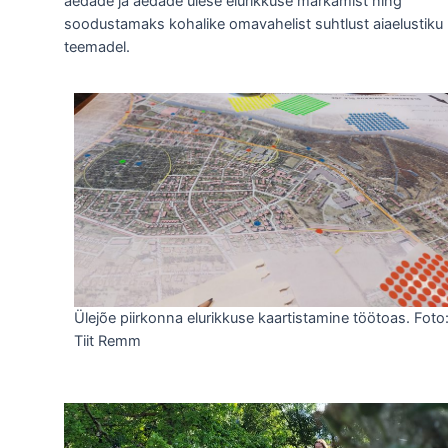
aedade ja aedade ülese elurikkuse märkamist ning
soodustamaks kohalike omavahelist suhtlust aiaelustiku
teemadel.
Ülejõe piirkonna elurikkuse kaartistamine töötoas. Foto
Tiit Remm