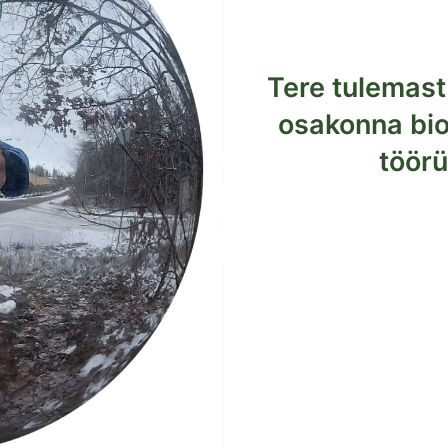
Tere tulemast
osakonna bio
töör