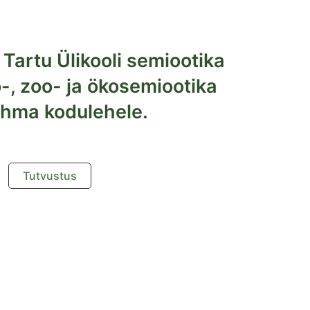
 Tartu Ülikooli semiootika
-, zoo- ja ökosemiootika
ühma kodulehele.
Tutvustus